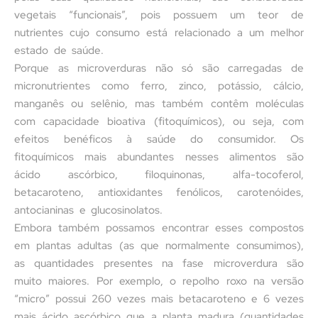
vegetais “funcionais”, pois possuem um teor de
nutrientes cujo consumo está relacionado a um melhor
estado de saúde.
Porque as microverduras não só são carregadas de
micronutrientes como ferro, zinco, potássio, cálcio,
manganês ou selênio, mas também contêm moléculas
com capacidade bioativa (fitoquímicos), ou seja, com
efeitos benéficos à saúde do consumidor. Os
fitoquímicos mais abundantes nesses alimentos são
ácido ascórbico, filoquinonas, alfa-tocoferol,
betacaroteno, antioxidantes fenólicos, carotenóides,
antocianinas e glucosinolatos.
Embora também possamos encontrar esses compostos
em plantas adultas (as que normalmente consumimos),
as quantidades presentes na fase microverdura são
muito maiores. Por exemplo, o repolho roxo na versão
“micro” possui 260 vezes mais betacaroteno e 6 vezes
mais ácido ascórbico que a planta madura (quantidades