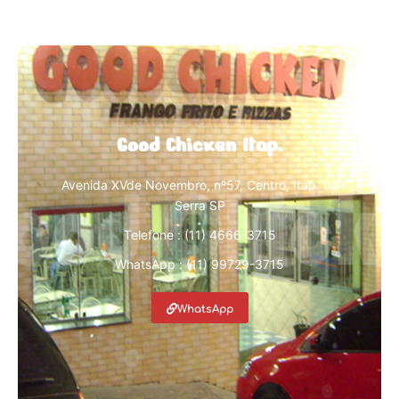
Good Chicken Itap.
Avenida XVde Novembro, nº57, Centro, Itap. da
Serra SP
Telefone : (11) 4666-3715
WhatsApp : (11) 99729-3715
WhatsApp