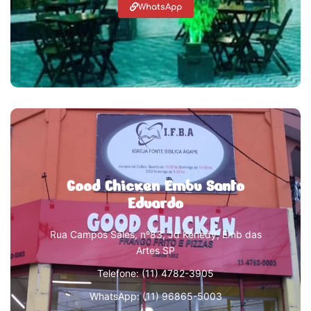
WhatsApp
Good Chicken Embu Santo
Eduardo
Rua Campos Sáles, nº83, Jd Kenedy, Emb das
Artes SP
Telefone: (11) 4782-3905
WhatsApp: (11) 96865-5003