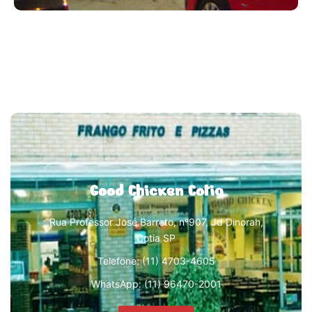
Good Chicken Cotia
Rua Professor José Barreto, nº907, Jd Dinorah,
Cotia SP
Telefone: (11) 4703-4605
WhatsApp: (11) 96470-2001